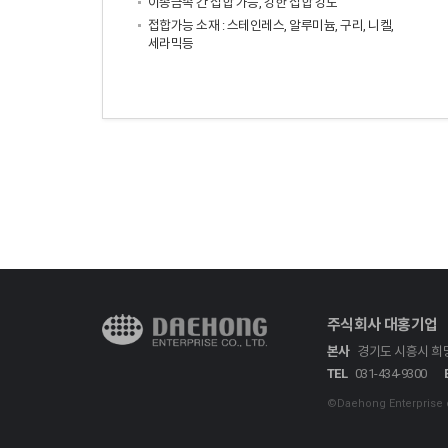
이종금속 간 접합 가능, 강한 접합 강도
접합가능 소재 : 스테인레스, 알루미늄, 구리, 니켈,
세라믹등
주식회사 대홍기업
본사
경기도 시흥시 희망
TEL
031-434-9300
©Daehong Enterprise co.