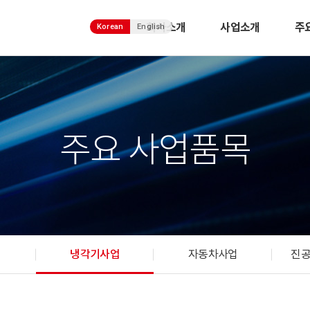
회사소개
사업소개
주
Korean
English
주요 사업품목
냉각기사업
자동차사업
진