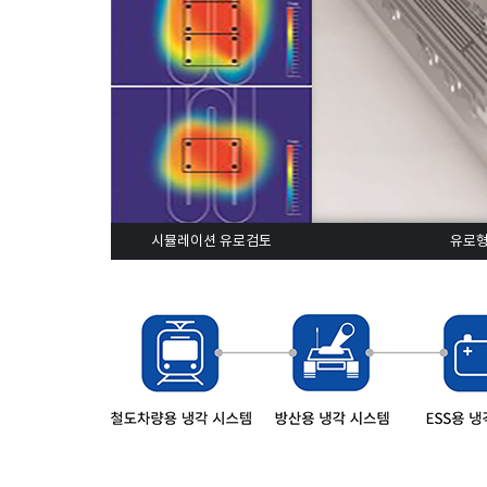
유로형
시뮬레이션 유로검토