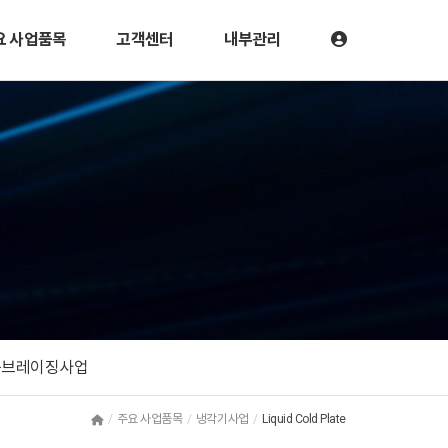
요 사업품목
고객센터
내부관리
공브레이징사업
주요 사업품목
냉각기사업
Liquid Cold Plate